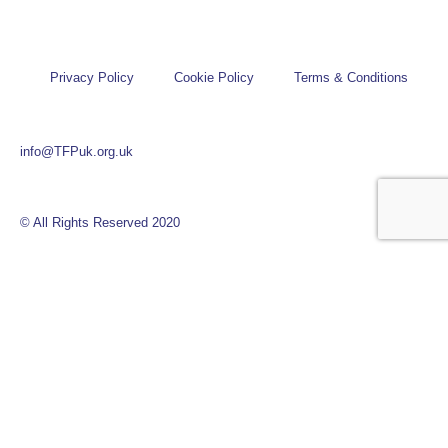
Privacy Policy
Cookie Policy
Terms & Conditions
info@TFPuk.org.uk
© All Rights Reserved 2020
After the coronavirus:
China and the Vatican,
the road of true freedom
two years later there is
Mons. Giampaolo Crepaldi | June
more persecution
30, 2020 A few weeks ago, right
“Compared to the Church in the
in the midst of the coronavirus
south, our situation is rather
emergency, I had an opportunity,
tranquil. In past years we have
as both
had a relatively tranquil location;